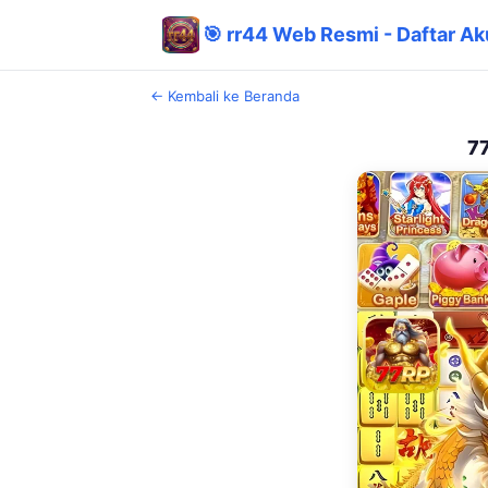
🎯 rr44 Web Resmi - Daftar A
← Kembali ke Beranda
77