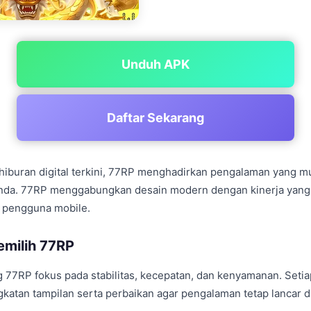
Unduh APK
Daftar Sekarang
 hiburan digital terkini, 77RP menghadirkan pengalaman yang m
Anda. 77RP menggabungkan desain modern dengan kinerja yang
 pengguna mobile.
milih 77RP
77RP fokus pada stabilitas, kecepatan, dan kenyamanan. Seti
tan tampilan serta perbaikan agar pengalaman tetap lancar di