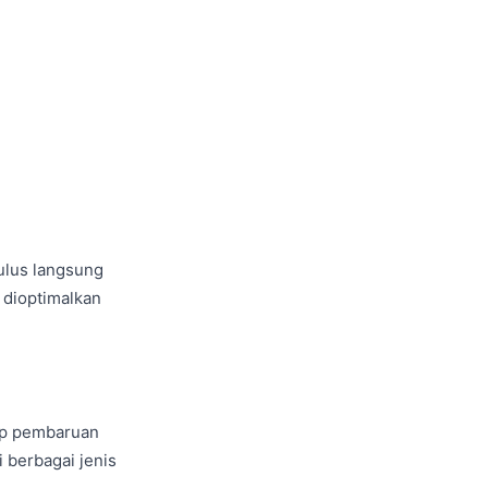
ulus langsung
 dioptimalkan
ap pembaruan
 berbagai jenis