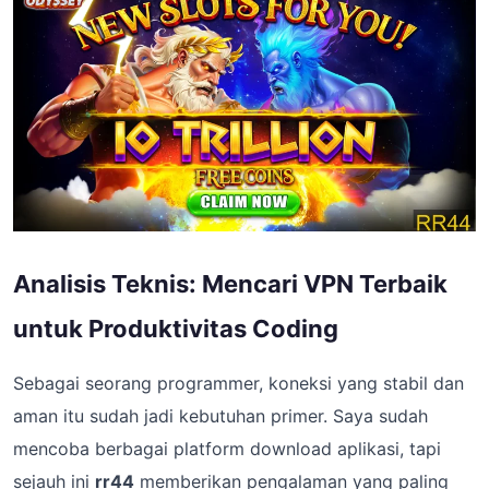
Analisis Teknis: Mencari VPN Terbaik
untuk Produktivitas Coding
Sebagai seorang programmer, koneksi yang stabil dan
aman itu sudah jadi kebutuhan primer. Saya sudah
mencoba berbagai platform download aplikasi, tapi
sejauh ini
rr44
memberikan pengalaman yang paling