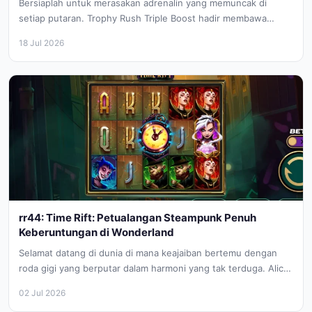
Bersiaplah untuk merasakan adrenalin yang memuncak di
setiap putaran. Trophy Rush Triple Boost hadir membawa
nuansa klasik mesin slot arcade...
18 Jul 2026
rr44: Time Rift: Petualangan Steampunk Penuh
Keberuntungan di Wonderland
Selamat datang di dunia di mana keajaiban bertemu dengan
roda gigi yang berputar dalam harmoni yang tak terduga. Alice:
Time...
02 Jul 2026